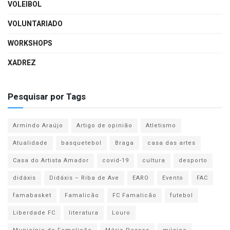
VOLEIBOL
VOLUNTARIADO
WORKSHOPS
XADREZ
Pesquisar por Tags
Armindo Araújo
Artigo de opinião
Atletismo
Atualidade
basquetebol
Braga
casa das artes
Casa do Artista Amador
covid-19
cultura
desporto
didáxis
Didáxis – Riba de Ave
EARO
Evento
FAC
famabasket
Famalicão
FC Famalicão
futebol
Liberdade FC
literatura
Louro