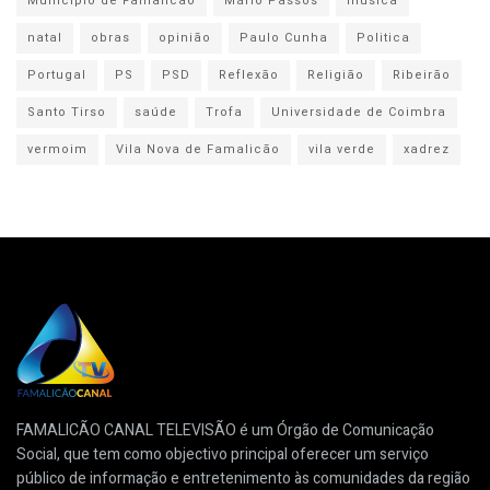
Município de Famalicão
Mário Passos
música
natal
obras
opinião
Paulo Cunha
Politica
Portugal
PS
PSD
Reflexão
Religião
Ribeirão
Santo Tirso
saúde
Trofa
Universidade de Coimbra
vermoim
Vila Nova de Famalicão
vila verde
xadrez
FAMALICÃO CANAL TELEVISÃO é um Órgão de Comunicação
Social, que tem como objectivo principal oferecer um serviço
público de informação e entretenimento às comunidades da região