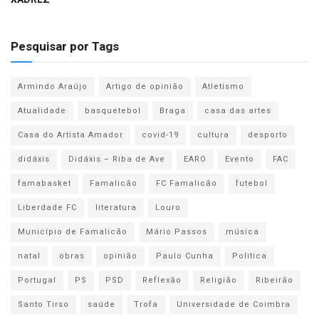
Pesquisar por Tags
Armindo Araújo
Artigo de opinião
Atletismo
Atualidade
basquetebol
Braga
casa das artes
Casa do Artista Amador
covid-19
cultura
desporto
didáxis
Didáxis – Riba de Ave
EARO
Evento
FAC
famabasket
Famalicão
FC Famalicão
futebol
Liberdade FC
literatura
Louro
Município de Famalicão
Mário Passos
música
natal
obras
opinião
Paulo Cunha
Politica
Portugal
PS
PSD
Reflexão
Religião
Ribeirão
Santo Tirso
saúde
Trofa
Universidade de Coimbra