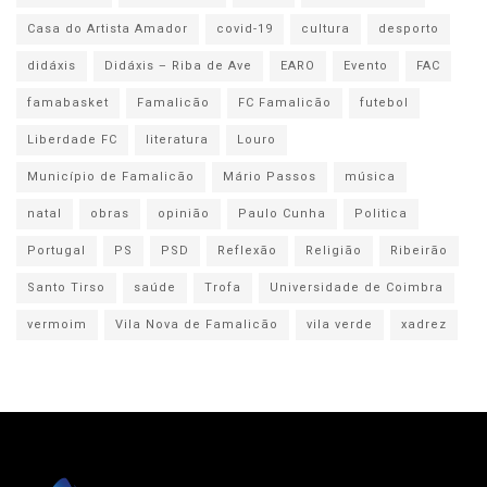
Casa do Artista Amador
covid-19
cultura
desporto
didáxis
Didáxis – Riba de Ave
EARO
Evento
FAC
famabasket
Famalicão
FC Famalicão
futebol
Liberdade FC
literatura
Louro
Município de Famalicão
Mário Passos
música
natal
obras
opinião
Paulo Cunha
Politica
Portugal
PS
PSD
Reflexão
Religião
Ribeirão
Santo Tirso
saúde
Trofa
Universidade de Coimbra
vermoim
Vila Nova de Famalicão
vila verde
xadrez