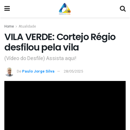
Home
Atualidade
VILA VERDE: Cortejo Régio
desfilou pela vila
(Vídeo do Desfile) Assista aqui!
De
Paulo Jorge Silva
28/05/2025