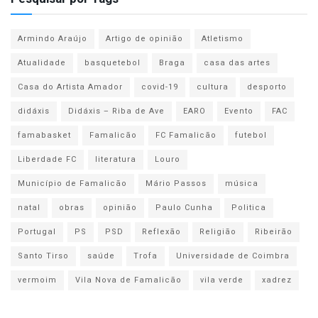
Armindo Araújo
Artigo de opinião
Atletismo
Atualidade
basquetebol
Braga
casa das artes
Casa do Artista Amador
covid-19
cultura
desporto
didáxis
Didáxis – Riba de Ave
EARO
Evento
FAC
famabasket
Famalicão
FC Famalicão
futebol
Liberdade FC
literatura
Louro
Município de Famalicão
Mário Passos
música
natal
obras
opinião
Paulo Cunha
Politica
Portugal
PS
PSD
Reflexão
Religião
Ribeirão
Santo Tirso
saúde
Trofa
Universidade de Coimbra
vermoim
Vila Nova de Famalicão
vila verde
xadrez