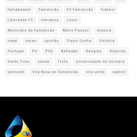
famabasket
Famalicão
FC Famalicão
futebol
Liberdade FC
literatura
Louro
Município de Famalicão
Mário Passos
música
natal
obras
opinião
Paulo Cunha
Politica
Portugal
PS
PSD
Reflexão
Religião
Ribeirão
Santo Tirso
saúde
Trofa
Universidade de Coimbra
vermoim
Vila Nova de Famalicão
vila verde
xadrez