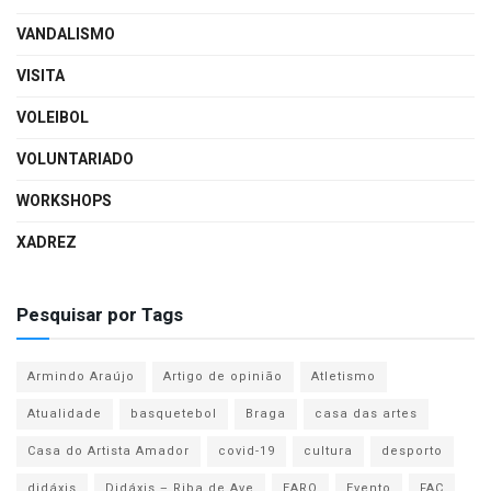
VANDALISMO
VISITA
VOLEIBOL
VOLUNTARIADO
WORKSHOPS
XADREZ
Pesquisar por Tags
Armindo Araújo
Artigo de opinião
Atletismo
Atualidade
basquetebol
Braga
casa das artes
Casa do Artista Amador
covid-19
cultura
desporto
didáxis
Didáxis – Riba de Ave
EARO
Evento
FAC