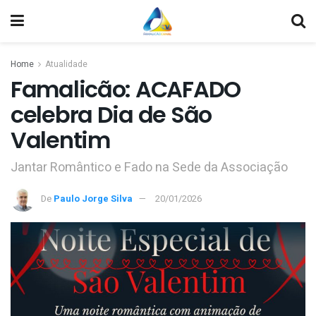
Home
Atualidade
Famalicão: ACAFADO
celebra Dia de São
Valentim
Jantar Romântico e Fado na Sede da Associação
De
Paulo Jorge Silva
20/01/2026