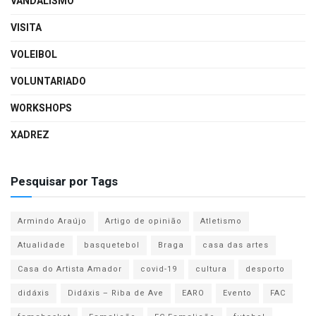
VANDALISMO
VISITA
VOLEIBOL
VOLUNTARIADO
WORKSHOPS
XADREZ
Pesquisar por Tags
Armindo Araújo
Artigo de opinião
Atletismo
Atualidade
basquetebol
Braga
casa das artes
Casa do Artista Amador
covid-19
cultura
desporto
didáxis
Didáxis – Riba de Ave
EARO
Evento
FAC