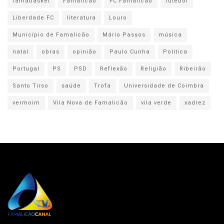
famabasket
Famalicão
FC Famalicão
futebol
Liberdade FC
literatura
Louro
Município de Famalicão
Mário Passos
música
natal
obras
opinião
Paulo Cunha
Politica
Portugal
PS
PSD
Reflexão
Religião
Ribeirão
Santo Tirso
saúde
Trofa
Universidade de Coimbra
vermoim
Vila Nova de Famalicão
vila verde
xadrez