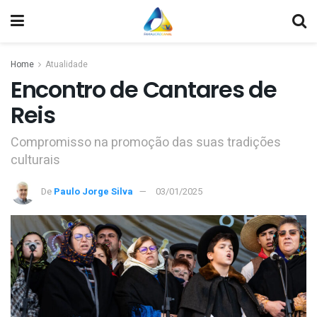
Home
Atualidade
Encontro de Cantares de
Reis
Compromisso na promoção das suas tradições
culturais
De
Paulo Jorge Silva
03/01/2025