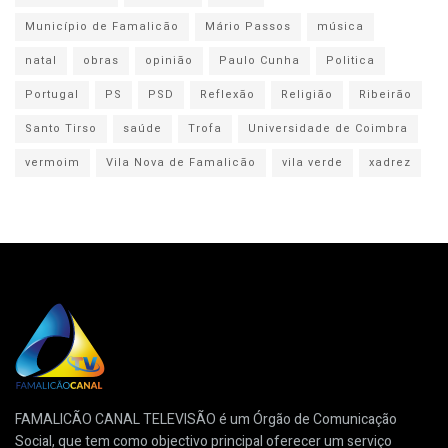
Município de Famalicão
Mário Passos
música
natal
obras
opinião
Paulo Cunha
Politica
Portugal
PS
PSD
Reflexão
Religião
Ribeirão
Santo Tirso
saúde
Trofa
Universidade de Coimbra
vermoim
Vila Nova de Famalicão
vila verde
xadrez
FAMALICÃO CANAL TELEVISÃO é um Órgão de Comunicação
Social, que tem como objectivo principal oferecer um serviço