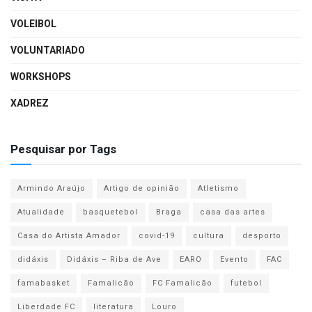
VOLEIBOL
VOLUNTARIADO
WORKSHOPS
XADREZ
Pesquisar por Tags
Armindo Araújo
Artigo de opinião
Atletismo
Atualidade
basquetebol
Braga
casa das artes
Casa do Artista Amador
covid-19
cultura
desporto
didáxis
Didáxis – Riba de Ave
EARO
Evento
FAC
famabasket
Famalicão
FC Famalicão
futebol
Liberdade FC
literatura
Louro