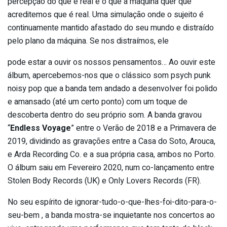
percepção do que é real e o que a máquina quer que
acreditemos que é real. Uma simulação onde o sujeito é
continuamente mantido afastado do seu mundo e distraído
pelo plano da máquina. Se nos distraímos, ele
pode estar a ouvir os nossos pensamentos… Ao ouvir este
álbum, apercebemos-nos que o clássico som psych punk
noisy pop que a banda tem andado a desenvolver foi polido
e amansado (até um certo ponto) com um toque de
descoberta dentro do seu próprio som. A banda gravou
“
Endless Voyage
” entre o Verão de 2018 e a Primavera de
2019, dividindo as gravações entre a Casa do Soto, Arouca,
e Arda Recording Co. e a sua própria casa, ambos no Porto.
O álbum saiu em Fevereiro 2020, num co-lançamento entre
Stolen Body Records (UK) e Only Lovers Records (FR).
No seu espírito de ignorar-tudo-o-que-lhes-foi-
dito-para-o-
seu-bem , a banda mostra-se inquietante nos concertos ao