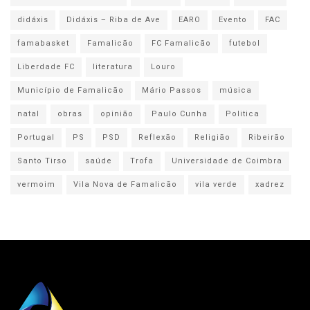
didáxis
Didáxis – Riba de Ave
EARO
Evento
FAC
famabasket
Famalicão
FC Famalicão
futebol
Liberdade FC
literatura
Louro
Município de Famalicão
Mário Passos
música
natal
obras
opinião
Paulo Cunha
Politica
Portugal
PS
PSD
Reflexão
Religião
Ribeirão
Santo Tirso
saúde
Trofa
Universidade de Coimbra
vermoim
Vila Nova de Famalicão
vila verde
xadrez