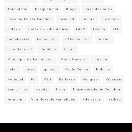
Atualidade
basquetebol
Braga
casa das artes
Casa do Artista Amador
covid-19
cultura
desporto
didáxis
Didáxis – Riba de Ave
EARO
Evento
FAC
famabasket
Famalicão
FC Famalicão
futebol
Liberdade FC
literatura
Louro
Município de Famalicão
Mário Passos
música
natal
obras
opinião
Paulo Cunha
Politica
Portugal
PS
PSD
Reflexão
Religião
Ribeirão
Santo Tirso
saúde
Trofa
Universidade de Coimbra
vermoim
Vila Nova de Famalicão
vila verde
xadrez