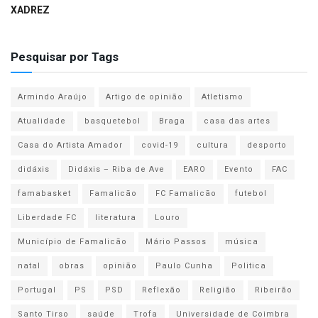
XADREZ
Pesquisar por Tags
Armindo Araújo
Artigo de opinião
Atletismo
Atualidade
basquetebol
Braga
casa das artes
Casa do Artista Amador
covid-19
cultura
desporto
didáxis
Didáxis – Riba de Ave
EARO
Evento
FAC
famabasket
Famalicão
FC Famalicão
futebol
Liberdade FC
literatura
Louro
Município de Famalicão
Mário Passos
música
natal
obras
opinião
Paulo Cunha
Politica
Portugal
PS
PSD
Reflexão
Religião
Ribeirão
Santo Tirso
saúde
Trofa
Universidade de Coimbra