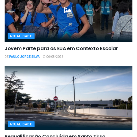
ATUALIDADE
Jovem Parte para os EUA em Contexto Escolar
DE
PAULO JORGE SILVA
06/08/2026
ATUALIDADE
Requalificação Concluída em Santo Tirso