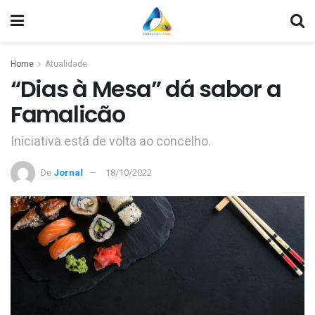
Home
Atualidade
“Dias à Mesa” dá sabor a
Famalicão
Iniciativa está de volta ao concelho.
De
Jornal
18/10/2022