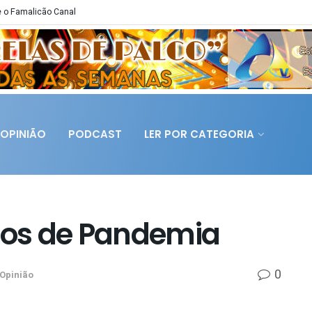
 o Famalicão Canal
OPINIÃO
PODCAST
LER POR CATEGORIA
os de Pandemia
0
Opinião