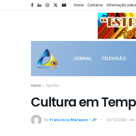
Home
Contatos
Informação sobre
JORNAL
TELEVISÃO
Home
Opinião
Cultura em Temp
De
Francisca Marques - JP
23/12/2020
em