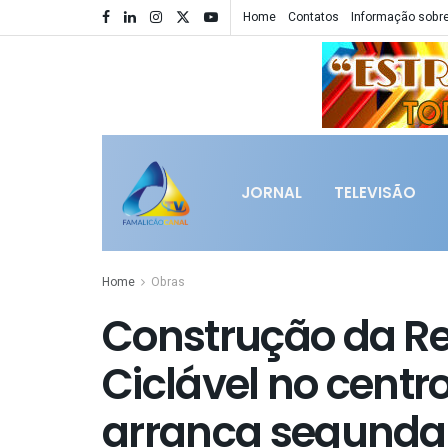
Home
Contatos
Informação sobre
JORNAL
TELEVISÃO
Home
Obras
Construção da Re
Ciclável no centr
arranca segunda