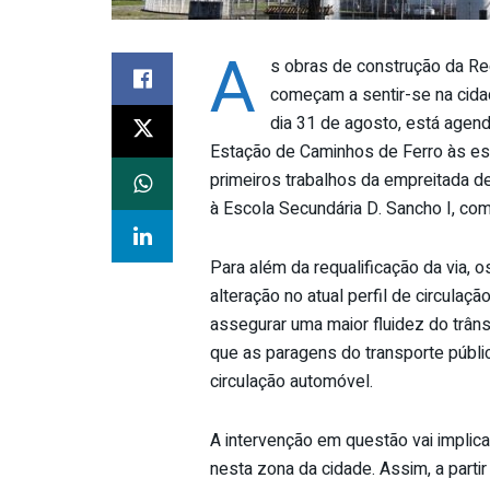
A
s obras de construção da Re
começam a sentir-se na cidad
dia 31 de agosto, está agend
Estação de Caminhos de Ferro às es
primeiros trabalhos da empreitada d
à Escola Secundária D. Sancho I, co
Para além da requalificação da via,
alteração no atual perfil de circula
assegurar uma maior fluidez do trâns
que as paragens do transporte públic
circulação automóvel.
A intervenção em questão vai implica
nesta zona da cidade. Assim, a partir