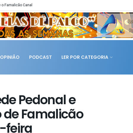
 o Famalicão Canal
OPINIÃO
PODCAST
LER POR CATEGORIA
de Pedonal e
o de Famalicão
-feira