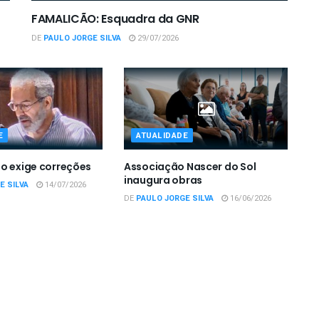
FAMALICÃO: Esquadra da GNR
DE
PAULO JORGE SILVA
29/07/2026
E
ATUALIDADE
o exige correções
Associação Nascer do Sol
inaugura obras
E SILVA
14/07/2026
DE
PAULO JORGE SILVA
16/06/2026