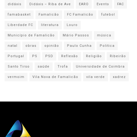
didáxis
Didáxis – Riba de Ave
EARO
Evento
FAC
famabasket
Famalicão
FC Famalicão
futebol
Liberdade FC
literatura
Louro
Município de Famalicão
Mário Passos
música
natal
obras
opinião
Paulo Cunha
Politica
Portugal
PS
PSD
Reflexão
Religião
Ribeirão
Santo Tirso
saúde
Trofa
Universidade de Coimbra
vermoim
Vila Nova de Famalicão
vila verde
xadrez