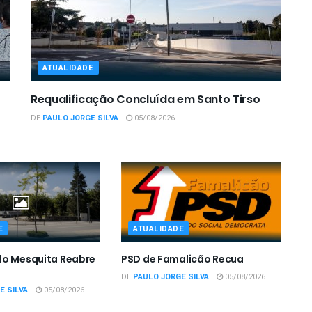
ATUALIDADE
Requalificação Concluída em Santo Tirso
DE
PAULO JORGE SILVA
05/08/2026
E
ATUALIDADE
do Mesquita Reabre
PSD de Famalicão Recua
DE
PAULO JORGE SILVA
05/08/2026
E SILVA
05/08/2026