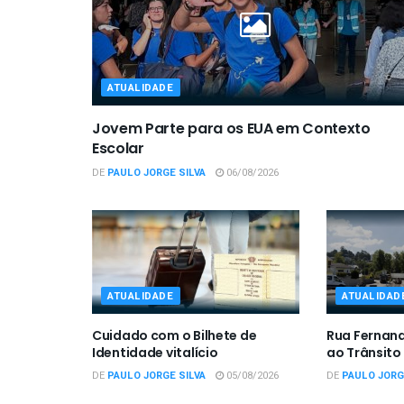
ATUALIDADE
Jovem Parte para os EUA em Contexto
Escolar
DE
PAULO JORGE SILVA
06/08/2026
ATUALIDADE
ATUALIDAD
Cuidado com o Bilhete de
Rua Fernan
Identidade vitalício
ao Trânsito
DE
PAULO JORGE SILVA
05/08/2026
DE
PAULO JORG