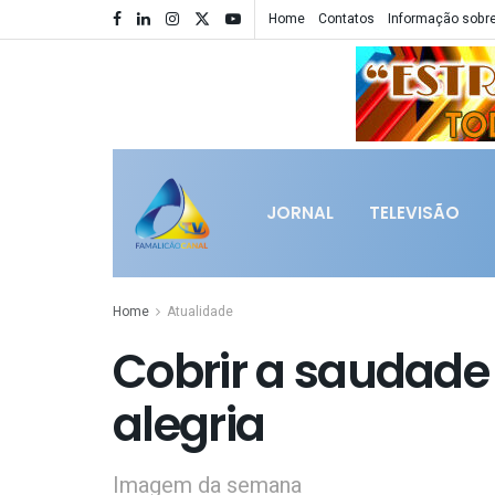
Home
Contatos
Informação sobre
JORNAL
TELEVISÃO
Home
Atualidade
Cobrir a saudad
alegria
Imagem da semana