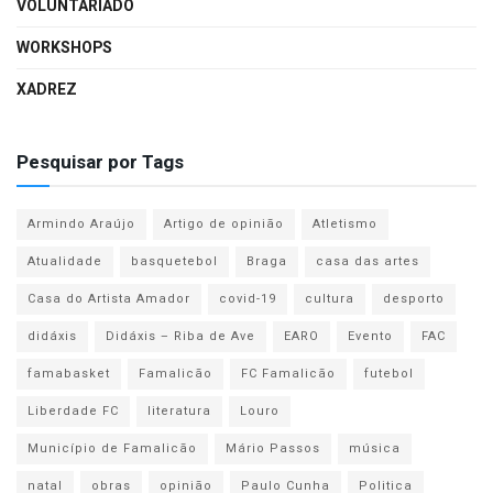
VOLUNTARIADO
WORKSHOPS
XADREZ
Pesquisar por Tags
Armindo Araújo
Artigo de opinião
Atletismo
Atualidade
basquetebol
Braga
casa das artes
Casa do Artista Amador
covid-19
cultura
desporto
didáxis
Didáxis – Riba de Ave
EARO
Evento
FAC
famabasket
Famalicão
FC Famalicão
futebol
Liberdade FC
literatura
Louro
Município de Famalicão
Mário Passos
música
natal
obras
opinião
Paulo Cunha
Politica