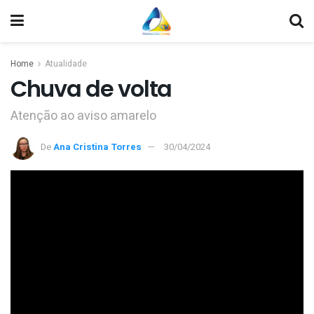
Home
Atualidade
Chuva de volta
Atenção ao aviso amarelo
De
Ana Cristina Torres
30/04/2024