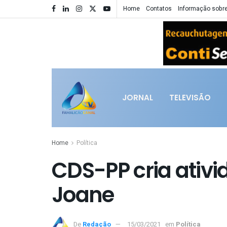
Home
Contatos
Informação sobre
JORNAL
TELEVISÃO
Home
Política
CDS-PP cria ativi
Joane
De
Redação
15/03/2021
em
Política