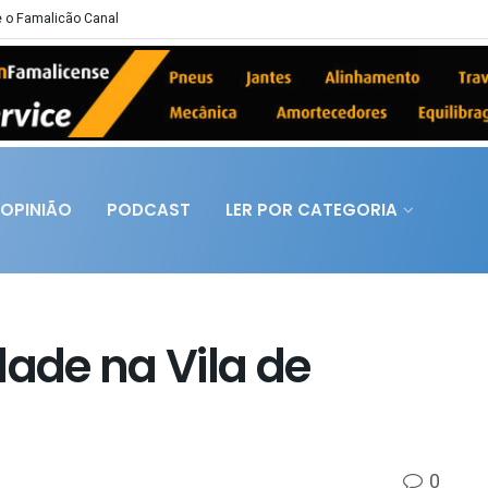
 o Famalicão Canal
OPINIÃO
PODCAST
LER POR CATEGORIA
dade na Vila de
0