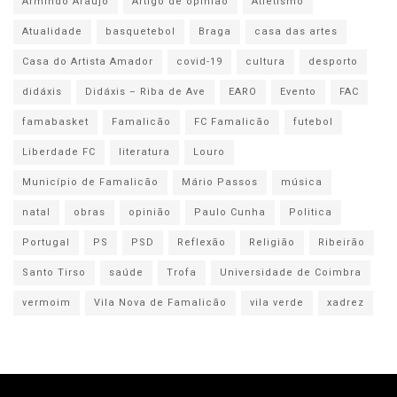
Armindo Araújo
Artigo de opinião
Atletismo
Atualidade
basquetebol
Braga
casa das artes
Casa do Artista Amador
covid-19
cultura
desporto
didáxis
Didáxis – Riba de Ave
EARO
Evento
FAC
famabasket
Famalicão
FC Famalicão
futebol
Liberdade FC
literatura
Louro
Município de Famalicão
Mário Passos
música
natal
obras
opinião
Paulo Cunha
Politica
Portugal
PS
PSD
Reflexão
Religião
Ribeirão
Santo Tirso
saúde
Trofa
Universidade de Coimbra
vermoim
Vila Nova de Famalicão
vila verde
xadrez