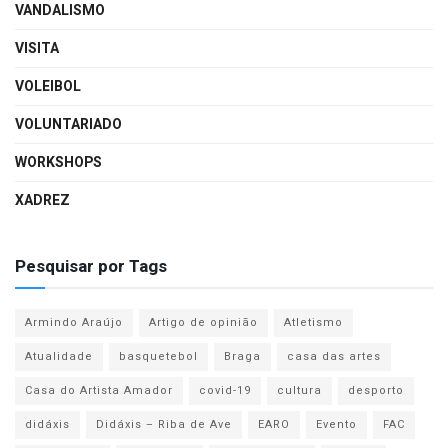
VANDALISMO
VISITA
VOLEIBOL
VOLUNTARIADO
WORKSHOPS
XADREZ
Pesquisar por Tags
Armindo Araújo
Artigo de opinião
Atletismo
Atualidade
basquetebol
Braga
casa das artes
Casa do Artista Amador
covid-19
cultura
desporto
didáxis
Didáxis – Riba de Ave
EARO
Evento
FAC