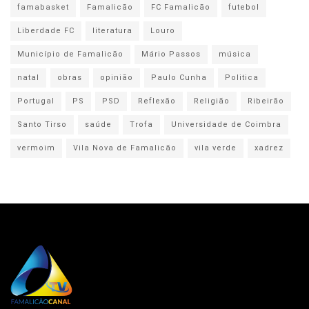
famabasket
Famalicão
FC Famalicão
futebol
Liberdade FC
literatura
Louro
Município de Famalicão
Mário Passos
música
natal
obras
opinião
Paulo Cunha
Politica
Portugal
PS
PSD
Reflexão
Religião
Ribeirão
Santo Tirso
saúde
Trofa
Universidade de Coimbra
vermoim
Vila Nova de Famalicão
vila verde
xadrez