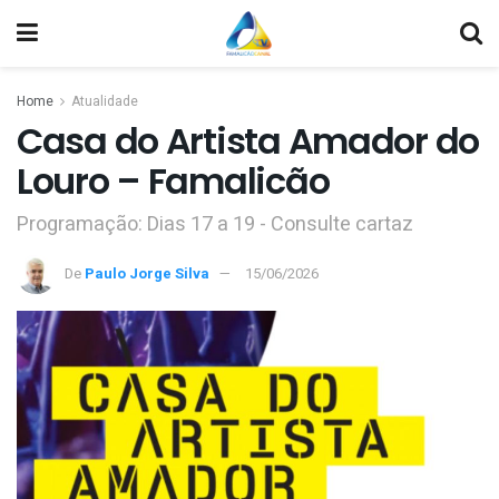
Home
Atualidade
Casa do Artista Amador do
Louro – Famalicão
Programação: Dias 17 a 19 - Consulte cartaz
De
Paulo Jorge Silva
15/06/2026