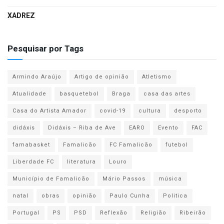
XADREZ
Pesquisar por Tags
Armindo Araújo
Artigo de opinião
Atletismo
Atualidade
basquetebol
Braga
casa das artes
Casa do Artista Amador
covid-19
cultura
desporto
didáxis
Didáxis – Riba de Ave
EARO
Evento
FAC
famabasket
Famalicão
FC Famalicão
futebol
Liberdade FC
literatura
Louro
Município de Famalicão
Mário Passos
música
natal
obras
opinião
Paulo Cunha
Politica
Portugal
PS
PSD
Reflexão
Religião
Ribeirão