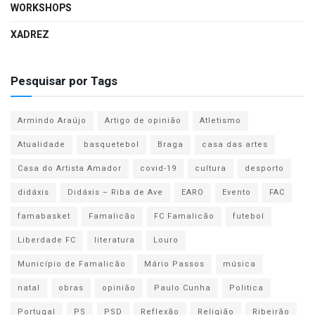
WORKSHOPS
XADREZ
Pesquisar por Tags
Armindo Araújo
Artigo de opinião
Atletismo
Atualidade
basquetebol
Braga
casa das artes
Casa do Artista Amador
covid-19
cultura
desporto
didáxis
Didáxis – Riba de Ave
EARO
Evento
FAC
famabasket
Famalicão
FC Famalicão
futebol
Liberdade FC
literatura
Louro
Município de Famalicão
Mário Passos
música
natal
obras
opinião
Paulo Cunha
Politica
Portugal
PS
PSD
Reflexão
Religião
Ribeirão