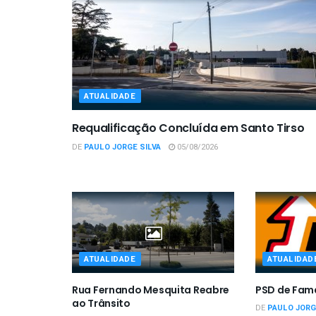
ATUALIDADE
Requalificação Concluída em Santo Tirso
DE
PAULO JORGE SILVA
05/08/2026
ATUALIDADE
ATUALIDAD
Rua Fernando Mesquita Reabre
PSD de Fam
ao Trânsito
DE
PAULO JORG