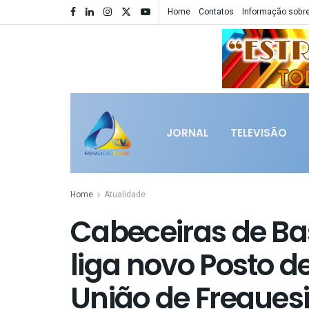
Home
Contatos
Informação sobre
JORNAL
TELEVISÃO
Home
Atualidade
Cabeceiras de Bas
liga novo Posto 
União de Freguesi