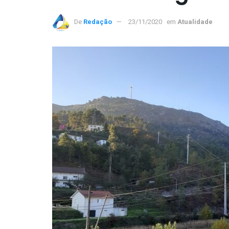
De
Redação
23/11/2020
em
Atualidade