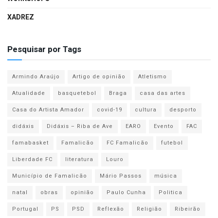
XADREZ
Pesquisar por Tags
Armindo Araújo
Artigo de opinião
Atletismo
Atualidade
basquetebol
Braga
casa das artes
Casa do Artista Amador
covid-19
cultura
desporto
didáxis
Didáxis – Riba de Ave
EARO
Evento
FAC
famabasket
Famalicão
FC Famalicão
futebol
Liberdade FC
literatura
Louro
Município de Famalicão
Mário Passos
música
natal
obras
opinião
Paulo Cunha
Politica
Portugal
PS
PSD
Reflexão
Religião
Ribeirão