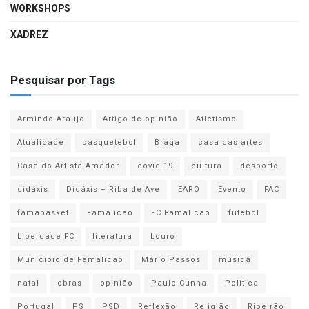
WORKSHOPS
XADREZ
Pesquisar por Tags
Armindo Araújo
Artigo de opinião
Atletismo
Atualidade
basquetebol
Braga
casa das artes
Casa do Artista Amador
covid-19
cultura
desporto
didáxis
Didáxis – Riba de Ave
EARO
Evento
FAC
famabasket
Famalicão
FC Famalicão
futebol
Liberdade FC
literatura
Louro
Município de Famalicão
Mário Passos
música
natal
obras
opinião
Paulo Cunha
Politica
Portugal
PS
PSD
Reflexão
Religião
Ribeirão