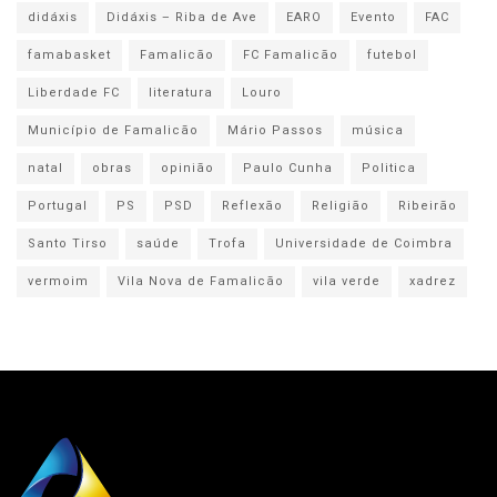
didáxis
Didáxis – Riba de Ave
EARO
Evento
FAC
famabasket
Famalicão
FC Famalicão
futebol
Liberdade FC
literatura
Louro
Município de Famalicão
Mário Passos
música
natal
obras
opinião
Paulo Cunha
Politica
Portugal
PS
PSD
Reflexão
Religião
Ribeirão
Santo Tirso
saúde
Trofa
Universidade de Coimbra
vermoim
Vila Nova de Famalicão
vila verde
xadrez