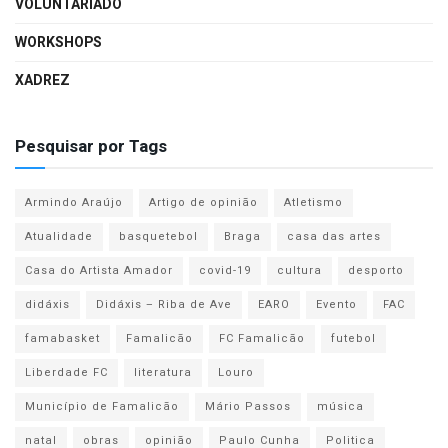
VOLUNTARIADO
WORKSHOPS
XADREZ
Pesquisar por Tags
Armindo Araújo
Artigo de opinião
Atletismo
Atualidade
basquetebol
Braga
casa das artes
Casa do Artista Amador
covid-19
cultura
desporto
didáxis
Didáxis – Riba de Ave
EARO
Evento
FAC
famabasket
Famalicão
FC Famalicão
futebol
Liberdade FC
literatura
Louro
Município de Famalicão
Mário Passos
música
natal
obras
opinião
Paulo Cunha
Politica