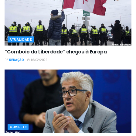
ATUALIDADE
“Comboio da Liberdade” chegou à Europa
DE
REDAÇÃO
16/02/2022
COVID-19