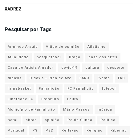
XADREZ
Pesquisar por Tags
Armindo Araújo
Artigo de opinião
Atletismo
Atualidade
basquetebol
Braga
casa das artes
Casa do Artista Amador
covid-19
cultura
desporto
didáxis
Didáxis – Riba de Ave
EARO
Evento
FAC
famabasket
Famalicão
FC Famalicão
futebol
Liberdade FC
literatura
Louro
Município de Famalicão
Mário Passos
música
natal
obras
opinião
Paulo Cunha
Politica
Portugal
PS
PSD
Reflexão
Religião
Ribeirão