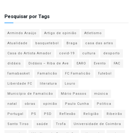
Pesquisar por Tags
Armindo Araújo
Artigo de opinião
Atletismo
Atualidade
basquetebol
Braga
casa das artes
Casa do Artista Amador
covid-19
cultura
desporto
didáxis
Didáxis – Riba de Ave
EARO
Evento
FAC
famabasket
Famalicão
FC Famalicão
futebol
Liberdade FC
literatura
Louro
Município de Famalicão
Mário Passos
música
natal
obras
opinião
Paulo Cunha
Politica
Portugal
PS
PSD
Reflexão
Religião
Ribeirão
Santo Tirso
saúde
Trofa
Universidade de Coimbra