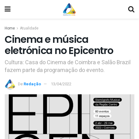
Home
Atualidade
Cinema e música
eletrónica no Epicentro
Cultura: Casa do Cinema de Coimbra e Salão Brazil
fazem parte da programação do evento.
De
Redação
13/04/2022