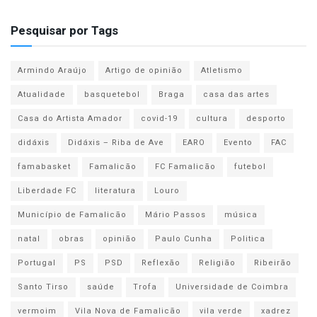
Pesquisar por Tags
Armindo Araújo
Artigo de opinião
Atletismo
Atualidade
basquetebol
Braga
casa das artes
Casa do Artista Amador
covid-19
cultura
desporto
didáxis
Didáxis – Riba de Ave
EARO
Evento
FAC
famabasket
Famalicão
FC Famalicão
futebol
Liberdade FC
literatura
Louro
Município de Famalicão
Mário Passos
música
natal
obras
opinião
Paulo Cunha
Politica
Portugal
PS
PSD
Reflexão
Religião
Ribeirão
Santo Tirso
saúde
Trofa
Universidade de Coimbra
vermoim
Vila Nova de Famalicão
vila verde
xadrez