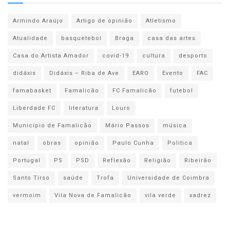
Armindo Araújo
Artigo de opinião
Atletismo
Atualidade
basquetebol
Braga
casa das artes
Casa do Artista Amador
covid-19
cultura
desporto
didáxis
Didáxis – Riba de Ave
EARO
Evento
FAC
famabasket
Famalicão
FC Famalicão
futebol
Liberdade FC
literatura
Louro
Município de Famalicão
Mário Passos
música
natal
obras
opinião
Paulo Cunha
Politica
Portugal
PS
PSD
Reflexão
Religião
Ribeirão
Santo Tirso
saúde
Trofa
Universidade de Coimbra
vermoim
Vila Nova de Famalicão
vila verde
xadrez