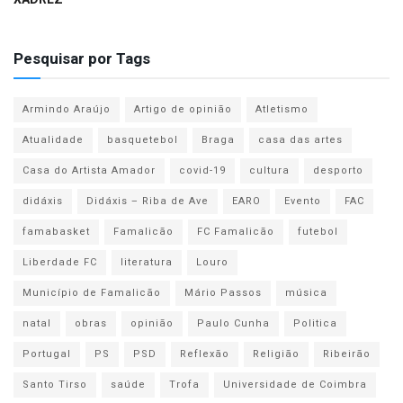
Pesquisar por Tags
Armindo Araújo
Artigo de opinião
Atletismo
Atualidade
basquetebol
Braga
casa das artes
Casa do Artista Amador
covid-19
cultura
desporto
didáxis
Didáxis – Riba de Ave
EARO
Evento
FAC
famabasket
Famalicão
FC Famalicão
futebol
Liberdade FC
literatura
Louro
Município de Famalicão
Mário Passos
música
natal
obras
opinião
Paulo Cunha
Politica
Portugal
PS
PSD
Reflexão
Religião
Ribeirão
Santo Tirso
saúde
Trofa
Universidade de Coimbra