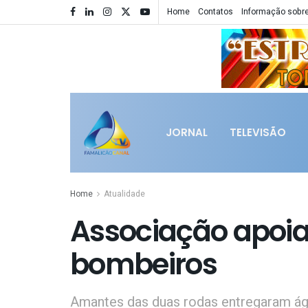
Home
Contatos
Informação sobre
JORNAL
TELEVISÃO
Home
Atualidade
Associação apoia
bombeiros
Amantes das duas rodas entregaram á