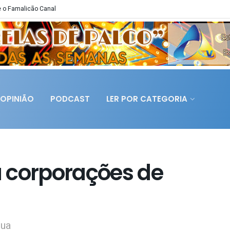
 o Famalicão Canal
OPINIÃO
PODCAST
LER POR CATEGORIA
 corporações de
gua