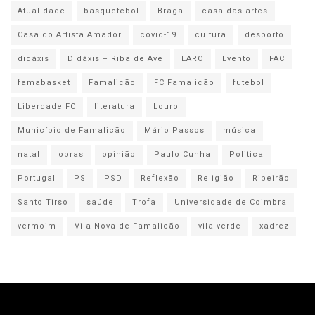
Atualidade
basquetebol
Braga
casa das artes
Casa do Artista Amador
covid-19
cultura
desporto
didáxis
Didáxis – Riba de Ave
EARO
Evento
FAC
famabasket
Famalicão
FC Famalicão
futebol
Liberdade FC
literatura
Louro
Município de Famalicão
Mário Passos
música
natal
obras
opinião
Paulo Cunha
Politica
Portugal
PS
PSD
Reflexão
Religião
Ribeirão
Santo Tirso
saúde
Trofa
Universidade de Coimbra
vermoim
Vila Nova de Famalicão
vila verde
xadrez