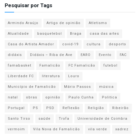
Pesquisar por Tags
Armindo Araújo
Artigo de opinião
Atletismo
Atualidade
basquetebol
Braga
casa das artes
Casa do Artista Amador
covid-19
cultura
desporto
didáxis
Didáxis – Riba de Ave
EARO
Evento
FAC
famabasket
Famalicão
FC Famalicão
futebol
Liberdade FC
literatura
Louro
Município de Famalicão
Mário Passos
música
natal
obras
opinião
Paulo Cunha
Politica
Portugal
PS
PSD
Reflexão
Religião
Ribeirão
Santo Tirso
saúde
Trofa
Universidade de Coimbra
vermoim
Vila Nova de Famalicão
vila verde
xadrez