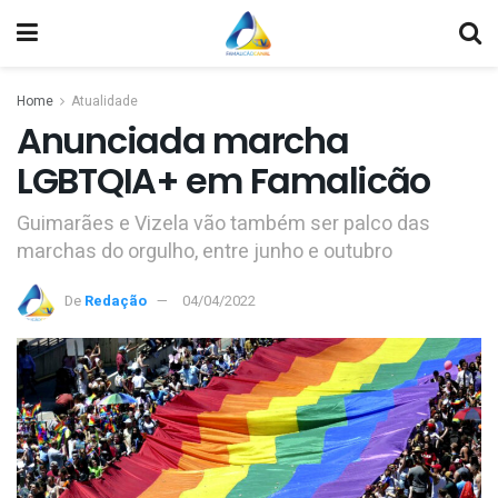
Home
Atualidade
Anunciada marcha
LGBTQIA+ em Famalicão
Guimarães e Vizela vão também ser palco das
marchas do orgulho, entre junho e outubro
De
Redação
04/04/2022