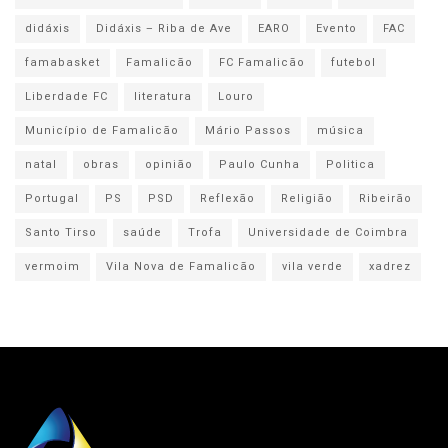
didáxis
Didáxis – Riba de Ave
EARO
Evento
FAC
famabasket
Famalicão
FC Famalicão
futebol
Liberdade FC
literatura
Louro
Município de Famalicão
Mário Passos
música
natal
obras
opinião
Paulo Cunha
Politica
Portugal
PS
PSD
Reflexão
Religião
Ribeirão
Santo Tirso
saúde
Trofa
Universidade de Coimbra
vermoim
Vila Nova de Famalicão
vila verde
xadrez