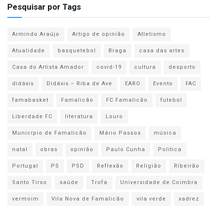
Pesquisar por Tags
Armindo Araújo
Artigo de opinião
Atletismo
Atualidade
basquetebol
Braga
casa das artes
Casa do Artista Amador
covid-19
cultura
desporto
didáxis
Didáxis – Riba de Ave
EARO
Evento
FAC
famabasket
Famalicão
FC Famalicão
futebol
Liberdade FC
literatura
Louro
Município de Famalicão
Mário Passos
música
natal
obras
opinião
Paulo Cunha
Politica
Portugal
PS
PSD
Reflexão
Religião
Ribeirão
Santo Tirso
saúde
Trofa
Universidade de Coimbra
vermoim
Vila Nova de Famalicão
vila verde
xadrez