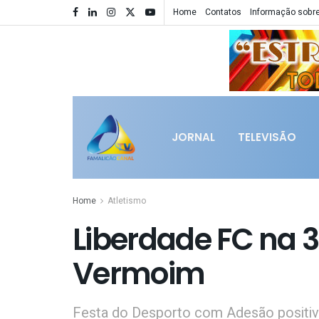
Home
Contatos
Informação sobre
JORNAL
TELEVISÃO
Home
Atletismo
Liberdade FC na 3
Vermoim
Festa do Desporto com Adesão positi