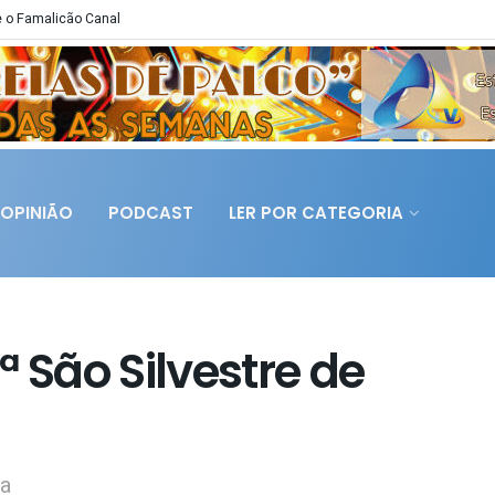
 o Famalicão Canal
OPINIÃO
PODCAST
LER POR CATEGORIA
ª São Silvestre de
va