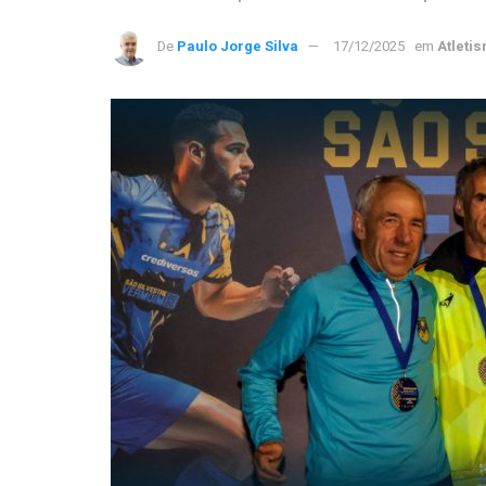
De
Paulo Jorge Silva
17/12/2025
em
Atleti