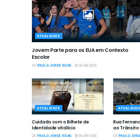
ATUALIDADE
Jovem Parte para os EUA em Contexto
Escolar
DE
PAULO JORGE SILVA
06/08/2026
ATUALIDADE
ATUALIDAD
Cuidado com o Bilhete de
Rua Fernan
Identidade vitalício
ao Trânsito
DE
PAULO JORGE SILVA
05/08/2026
DE
PAULO JORG