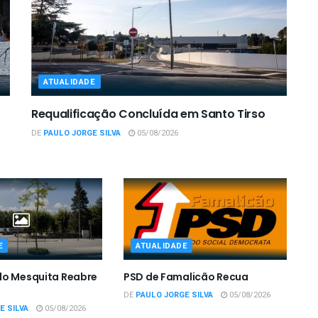
ATUALIDADE
Requalificação Concluída em Santo Tirso
DE
PAULO JORGE SILVA
05/08/2026
E
ATUALIDADE
do Mesquita Reabre
PSD de Famalicão Recua
DE
PAULO JORGE SILVA
05/08/2026
E SILVA
05/08/2026