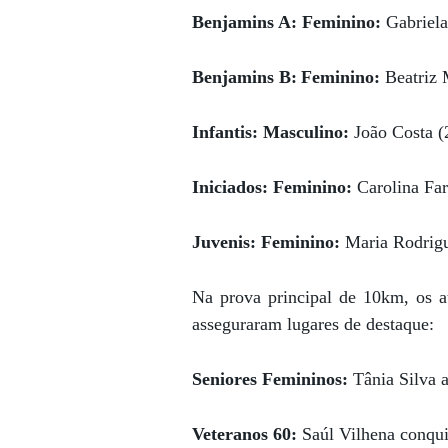
Benjamins A: Feminino:
Gabriela
Benjamins B:
Feminino:
Beatriz M
Infantis: Masculino:
João Costa (2
Iniciados: Feminino:
Carolina Fari
Juvenis: Feminino:
Maria Rodrigu
Na prova principal de 10km, os a
asseguraram lugares de destaque:
Seniores Femininos:
Tânia Silva 
Veteranos 60:
Saúl Vilhena conqu