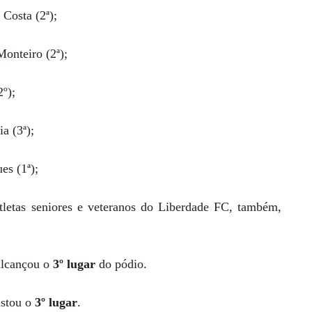
 Costa (2ª);
onteiro (2ª);
º);
a (3ª);
es (1ª);
tletas seniores e veteranos do Liberdade FC, também,
alcançou o
3º lugar
do pódio.
istou o
3º lugar
.