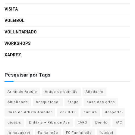
VISITA
VOLEIBOL
VOLUNTARIADO
WORKSHOPS
XADREZ
Pesquisar por Tags
Armindo Araújo
Artigo de opinião
Atletismo
Atualidade
basquetebol
Braga
casa das artes
Casa do Artista Amador
covid-19
cultura
desporto
didáxis
Didáxis – Riba de Ave
EARO
Evento
FAC
famabasket
Famalicão
FC Famalicão
futebol