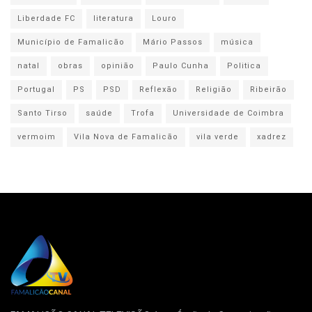
Liberdade FC
literatura
Louro
Município de Famalicão
Mário Passos
música
natal
obras
opinião
Paulo Cunha
Politica
Portugal
PS
PSD
Reflexão
Religião
Ribeirão
Santo Tirso
saúde
Trofa
Universidade de Coimbra
vermoim
Vila Nova de Famalicão
vila verde
xadrez