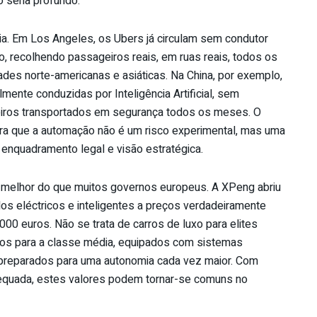
 seria profundo.
gia. Em Los Angeles, os Ubers já circulam sem condutor
o, recolhendo passageiros reais, em ruas reais, todos os
des norte-americanas e asiáticas. Na China, por exemplo,
mente conduzidas por Inteligência Artificial, sem
eiros transportados em segurança todos os meses. O
tra que a automação não é um risco experimental, mas uma
 enquadramento legal e visão estratégica.
o melhor do que muitos governos europeus. A XPeng abriu
os eléctricos e inteligentes a preços verdadeiramente
000 euros. Não se trata de carros de luxo para elites
os para a classe média, equipados com sistemas
preparados para uma autonomia cada vez maior. Com
dequada, estes valores podem tornar-se comuns no