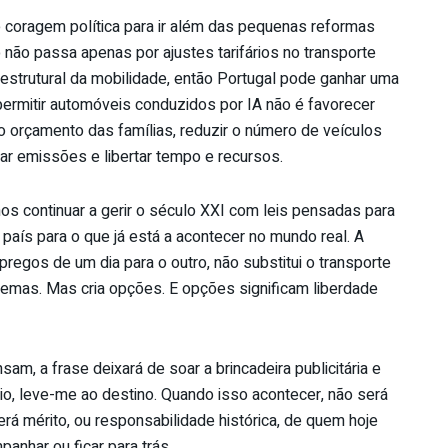
e coragem política para ir além das pequenas reformas
 não passa apenas por ajustes tarifários no transporte
estrutural da mobilidade, então Portugal pode ganhar uma
permitir automóveis conduzidos por IA não é favorecer
r o orçamento das famílias, reduzir o número de veículos
ixar emissões e libertar tempo e recursos.
os continuar a gerir o século XXI com leis pensadas para
país para o que já está a acontecer no mundo real. A
egos de um dia para o outro, não substitui o transporte
lemas. Mas cria opções. E opções significam liberdade
am, a frase deixará de soar a brincadeira publicitária e
sio, leve-me ao destino. Quando isso acontecer, não será
Será mérito, ou responsabilidade histórica, de quem hoje
panhar ou ficar para trás.