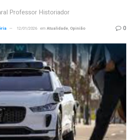
aral Professor Historiador
0
ória
12/01/2026
em
Atualidade
,
Opinião