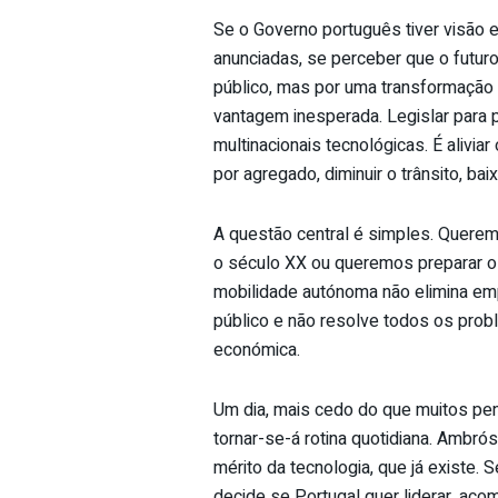
Se o Governo português tiver visão 
anunciadas, se perceber que o futuro
público, mas por uma transformação 
vantagem inesperada. Legislar para 
multinacionais tecnológicas. É alivia
por agregado, diminuir o trânsito, ba
A questão central é simples. Querem
o século XX ou queremos preparar o 
mobilidade autónoma não elimina empr
público e não resolve todos os prob
económica.
Um dia, mais cedo do que muitos pens
tornar-se-á rotina quotidiana. Ambró
mérito da tecnologia, que já existe. 
decide se Portugal quer liderar, acom