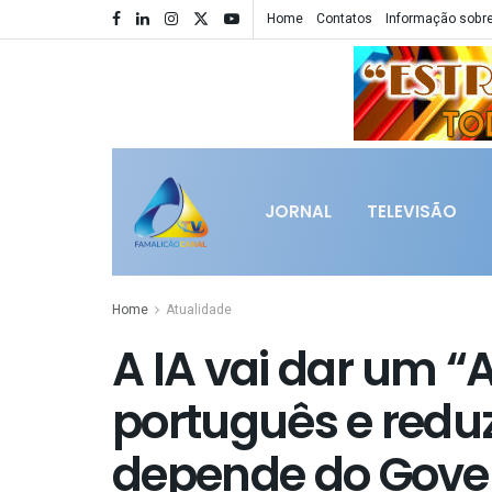
Home
Contatos
Informação sobre
JORNAL
TELEVISÃO
Home
Atualidade
A IA vai dar um 
português e redu
depende do Gove