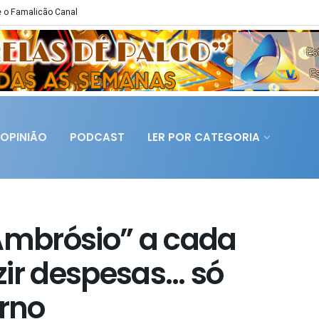
 o Famalicão Canal
OPINIÃO
PODCAST
LER POR CATEGORIA
“Ambrósio” a cada
zir despesas… só
rno