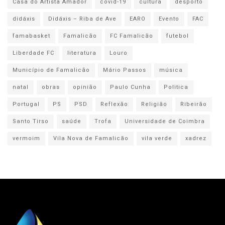
Casa do Artista Amador
covid-19
cultura
desporto
didáxis
Didáxis – Riba de Ave
EARO
Evento
FAC
famabasket
Famalicão
FC Famalicão
futebol
Liberdade FC
literatura
Louro
Município de Famalicão
Mário Passos
música
natal
obras
opinião
Paulo Cunha
Politica
Portugal
PS
PSD
Reflexão
Religião
Ribeirão
Santo Tirso
saúde
Trofa
Universidade de Coimbra
vermoim
Vila Nova de Famalicão
vila verde
xadrez