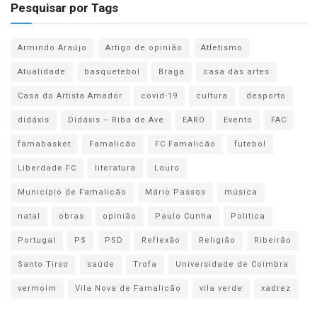
Pesquisar por Tags
Armindo Araújo
Artigo de opinião
Atletismo
Atualidade
basquetebol
Braga
casa das artes
Casa do Artista Amador
covid-19
cultura
desporto
didáxis
Didáxis – Riba de Ave
EARO
Evento
FAC
famabasket
Famalicão
FC Famalicão
futebol
Liberdade FC
literatura
Louro
Município de Famalicão
Mário Passos
música
natal
obras
opinião
Paulo Cunha
Politica
Portugal
PS
PSD
Reflexão
Religião
Ribeirão
Santo Tirso
saúde
Trofa
Universidade de Coimbra
vermoim
Vila Nova de Famalicão
vila verde
xadrez