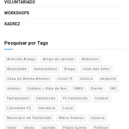
VOLUNTARIADO
WORKSHOPS
XADREZ
Pesquisar por Tags
Armindo Araújo
Artigo de opinião
Atletismo
Atualidade
basquetebol
Braga
casa das artes
Casa do Artista Amador
covid-19
cultura
desporto
didáxis
Didáxis – Riba de Ave
EARO
Evento
FAC
famabasket
Famalicão
FC Famalicão
futebol
Liberdade FC
literatura
Louro
Município de Famalicão
Mário Passos
música
natal
obras
opinião
Paulo Cunha
Politica