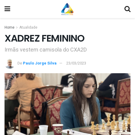
Home
Atualidade
XADREZ FEMININO
Irmãs vestem camisola do CXA2D
De
Paulo Jorge Silva
23/03/2023