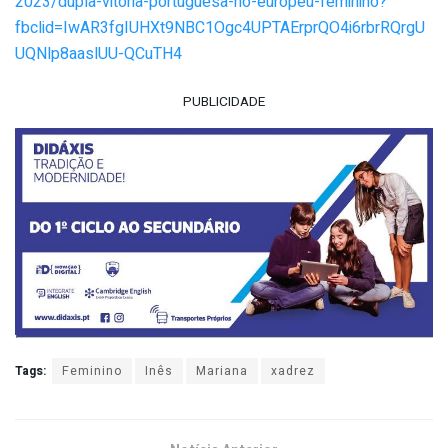
2023/dupla-vitoria-portuguesa-no-europeu-feminino?
fbclid=IwAR3fgIUHXt9NBC1Ogc4UPTAErprQO4i6rbrRQrgU
UQNlp8aaslUU-QCuTH4
PUBLICIDADE
Tags:
Feminino
Inês
Mariana
xadrez