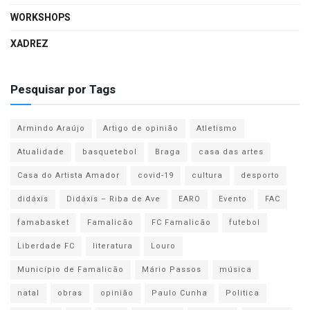
WORKSHOPS
XADREZ
Pesquisar por Tags
Armindo Araújo
Artigo de opinião
Atletismo
Atualidade
basquetebol
Braga
casa das artes
Casa do Artista Amador
covid-19
cultura
desporto
didáxis
Didáxis – Riba de Ave
EARO
Evento
FAC
famabasket
Famalicão
FC Famalicão
futebol
Liberdade FC
literatura
Louro
Município de Famalicão
Mário Passos
música
natal
obras
opinião
Paulo Cunha
Politica