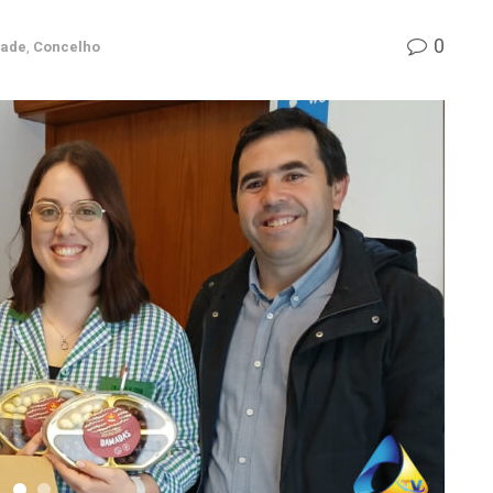
0
dade
,
Concelho