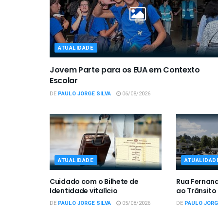
ATUALIDADE
Jovem Parte para os EUA em Contexto
Escolar
DE
PAULO JORGE SILVA
06/08/2026
ATUALIDADE
ATUALIDAD
Cuidado com o Bilhete de
Rua Fernan
Identidade vitalício
ao Trânsito
DE
PAULO JORGE SILVA
05/08/2026
DE
PAULO JORG