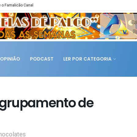
 o Famalicão Canal
OPINIÃO
PODCAST
LER POR CATEGORIA
 agrupamento de
chocolates