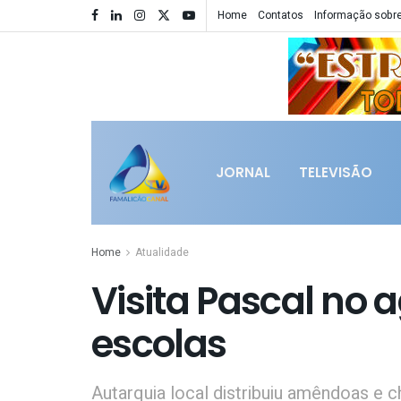
Home
Contatos
Informação sobre
JORNAL
TELEVISÃO
Home
Atualidade
Visita Pascal no
escolas
Autarquia local distribuiu amêndoas e 