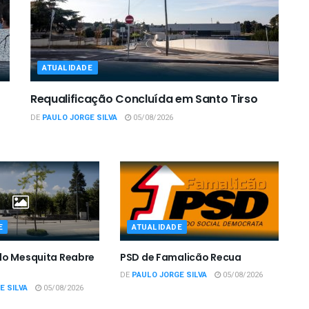
ATUALIDADE
Requalificação Concluída em Santo Tirso
DE
PAULO JORGE SILVA
05/08/2026
E
ATUALIDADE
do Mesquita Reabre
PSD de Famalicão Recua
DE
PAULO JORGE SILVA
05/08/2026
E SILVA
05/08/2026