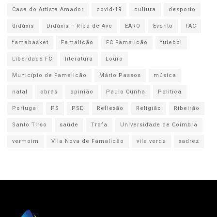
Casa do Artista Amador
covid-19
cultura
desporto
didáxis
Didáxis – Riba de Ave
EARO
Evento
FAC
famabasket
Famalicão
FC Famalicão
futebol
Liberdade FC
literatura
Louro
Município de Famalicão
Mário Passos
música
natal
obras
opinião
Paulo Cunha
Politica
Portugal
PS
PSD
Reflexão
Religião
Ribeirão
Santo Tirso
saúde
Trofa
Universidade de Coimbra
vermoim
Vila Nova de Famalicão
vila verde
xadrez