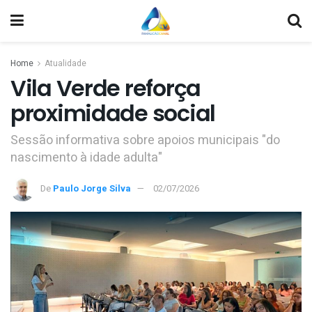
Home
Atualidade
Vila Verde reforça
proximidade social
Sessão informativa sobre apoios municipais "do
nascimento à idade adulta"
De
Paulo Jorge Silva
02/07/2026