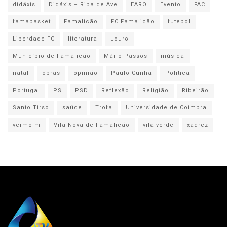
didáxis
Didáxis – Riba de Ave
EARO
Evento
FAC
famabasket
Famalicão
FC Famalicão
futebol
Liberdade FC
literatura
Louro
Município de Famalicão
Mário Passos
música
natal
obras
opinião
Paulo Cunha
Politica
Portugal
PS
PSD
Reflexão
Religião
Ribeirão
Santo Tirso
saúde
Trofa
Universidade de Coimbra
vermoim
Vila Nova de Famalicão
vila verde
xadrez