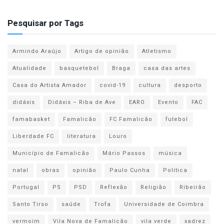
Pesquisar por Tags
Armindo Araújo
Artigo de opinião
Atletismo
Atualidade
basquetebol
Braga
casa das artes
Casa do Artista Amador
covid-19
cultura
desporto
didáxis
Didáxis – Riba de Ave
EARO
Evento
FAC
famabasket
Famalicão
FC Famalicão
futebol
Liberdade FC
literatura
Louro
Município de Famalicão
Mário Passos
música
natal
obras
opinião
Paulo Cunha
Politica
Portugal
PS
PSD
Reflexão
Religião
Ribeirão
Santo Tirso
saúde
Trofa
Universidade de Coimbra
vermoim
Vila Nova de Famalicão
vila verde
xadrez