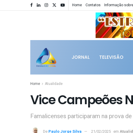
Home
Contatos
Informação sobre
JORNAL
TELEVISÃO
Home
Atualidade
Vice Campeões N
Famalicenses participaram na prova d
De
Paulo Jorge Silva
21/02/2025
em
Atuali