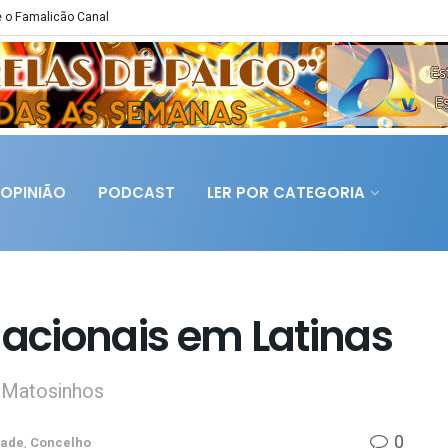
 o Famalicão Canal
OPINIÃO
PODCAST
LER POR CATEGORIA
acionais em Latinas
e Matosinhos
0
dade
,
Concelho