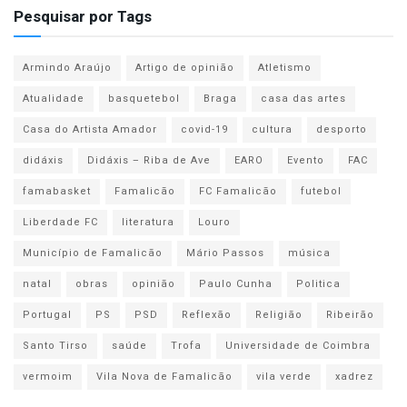
Pesquisar por Tags
Armindo Araújo
Artigo de opinião
Atletismo
Atualidade
basquetebol
Braga
casa das artes
Casa do Artista Amador
covid-19
cultura
desporto
didáxis
Didáxis – Riba de Ave
EARO
Evento
FAC
famabasket
Famalicão
FC Famalicão
futebol
Liberdade FC
literatura
Louro
Município de Famalicão
Mário Passos
música
natal
obras
opinião
Paulo Cunha
Politica
Portugal
PS
PSD
Reflexão
Religião
Ribeirão
Santo Tirso
saúde
Trofa
Universidade de Coimbra
vermoim
Vila Nova de Famalicão
vila verde
xadrez