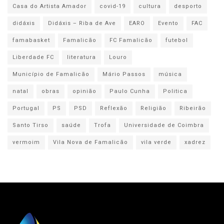
Casa do Artista Amador
covid-19
cultura
desporto
didáxis
Didáxis – Riba de Ave
EARO
Evento
FAC
famabasket
Famalicão
FC Famalicão
futebol
Liberdade FC
literatura
Louro
Município de Famalicão
Mário Passos
música
natal
obras
opinião
Paulo Cunha
Politica
Portugal
PS
PSD
Reflexão
Religião
Ribeirão
Santo Tirso
saúde
Trofa
Universidade de Coimbra
vermoim
Vila Nova de Famalicão
vila verde
xadrez